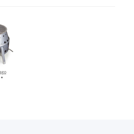
ago
€
*