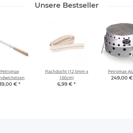
Unsere Bestseller
Petromax
Flachdocht (12,5mm x
Petromax At
ndwicheisen
100cm)
249,00 
39,00 €
*
6,99 €
*