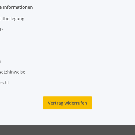
e Informationen
eitbeilegung
tz
m
setzhinweise
recht
Vertrag widerrufen